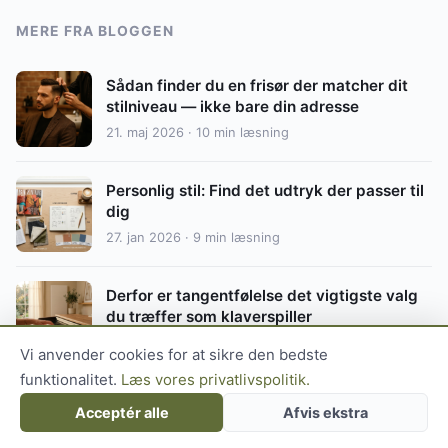
MERE FRA BLOGGEN
Sådan finder du en frisør der matcher dit
stilniveau — ikke bare din adresse
21. maj 2026 · 10 min læsning
Personlig stil: Find det udtryk der passer til
dig
27. jan 2026 · 9 min læsning
Derfor er tangentfølelse det vigtigste valg
du træffer som klaverspiller
9. jun 2026 · 14 min læsning
Vi anvender cookies for at sikre den bedste
funktionalitet.
Læs vores privatlivspolitik.
Sådan vælger du den rigtige DJ til dit
Acceptér alle
Afvis ekstra
næste curatede arrangement
22. jun 2026 · 13 min læsning