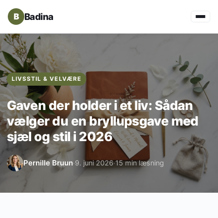
Badina
LIVSSTIL & VELVÆRE
Gaven der holder i et liv: Sådan
vælger du en bryllupsgave med
sjæl og stil i 2026
Pernille Bruun
9. juni 2026
15 min læsning
·
·