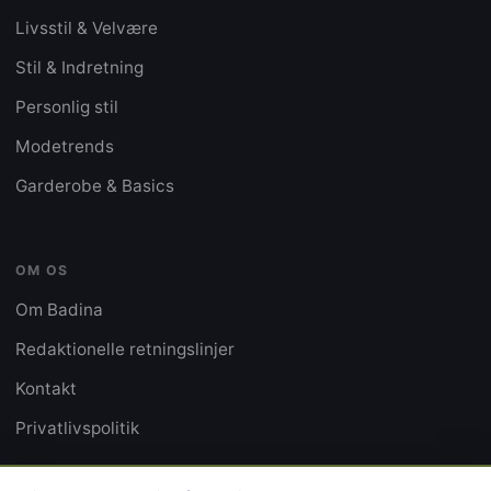
Livsstil & Velvære
Stil & Indretning
Personlig stil
Modetrends
Garderobe & Basics
OM OS
Om Badina
Redaktionelle retningslinjer
Kontakt
Privatlivspolitik