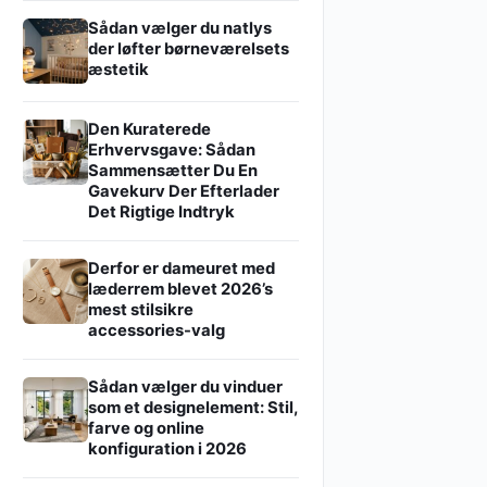
Sådan vælger du natlys
der løfter børneværelsets
æstetik
Den Kuraterede
Erhvervsgave: Sådan
Sammensætter Du En
Gavekurv Der Efterlader
Det Rigtige Indtryk
Derfor er dameuret med
læderrem blevet 2026’s
mest stilsikre
accessories-valg
Sådan vælger du vinduer
som et designelement: Stil,
farve og online
konfiguration i 2026