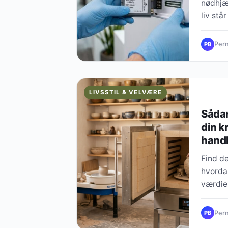
nødhjæl
liv står
Pern
PB
LIVSSTIL & VELVÆRE
Sådan
din k
handl
Find d
hvordan
værdie
Pern
PB