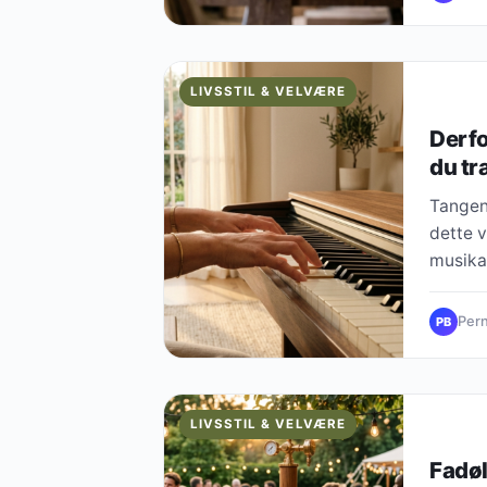
LIVSSTIL & VELVÆRE
Derfo
du tr
Tangent
dette v
musikal
Pern
PB
LIVSSTIL & VELVÆRE
Fadøl