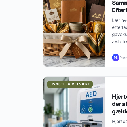
Samm
Efter
Lær hv
efterla
gaveku
æstetik
Pern
PB
LIVSSTIL & VELVÆRE
Hjert
der a
gæld
Hjertes