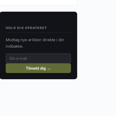
HOLD DIG OPDATERET
Modtag nye artikler direkte i din
indbakke.
Tilmeld dig →