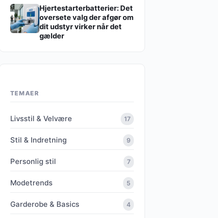
Hjertestarterbatterier: Det
oversete valg der afgør om
dit udstyr virker når det
gælder
TEMAER
Livsstil & Velvære
17
Stil & Indretning
9
Personlig stil
7
Modetrends
5
Garderobe & Basics
4