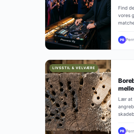
Find de
vores 
matcher
Pern
PB
LIVSSTIL & VELVÆRE
Boreb
melle
Lær at
angreb 
skadeb
Pern
PB