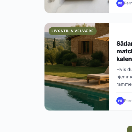
Pern
PB
LIVSSTIL & VELVÆRE
Sådan
match
kale
Hvis du
hjemmet
rammer,
Pern
PB