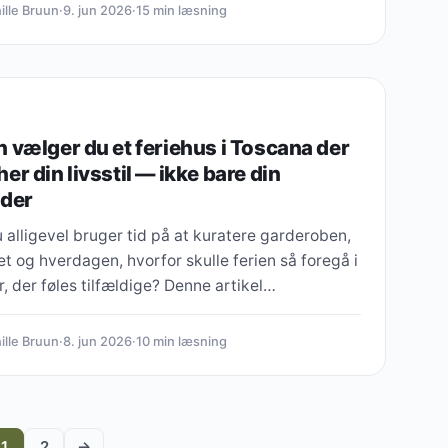
ille Bruun
·
9. jun 2026
·
15 min læsning
 vælger du et feriehus i Toscana der
er din livsstil — ikke bare din
nder
 alligevel bruger tid på at kuratere garderoben,
 og hverdagen, hvorfor skulle ferien så foregå i
 der føles tilfældige? Denne artikel…
ille Bruun
·
8. jun 2026
·
10 min læsning
1
2
→