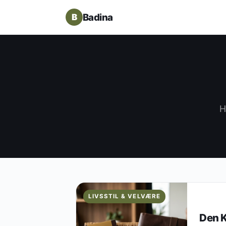
Badina
H
LIVSSTIL & VELVÆRE
Den K