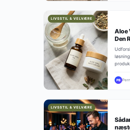
LIVSSTIL & VELVÆRE
Aloe 
Den R
Udforsk
løsning
produkt
Pern
PB
LIVSSTIL & VELVÆRE
Sådan
næst