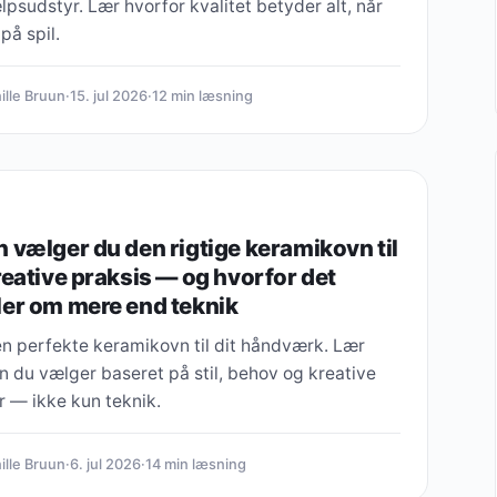
psudstyr. Lær hvorfor kvalitet betyder alt, når
 på spil.
ille Bruun
·
15. jul 2026
·
12 min læsning
 vælger du den rigtige keramikovn til
reative praksis — og hvorfor det
er om mere end teknik
en perfekte keramikovn til dit håndværk. Lær
 du vælger baseret på stil, behov og kreative
r — ikke kun teknik.
ille Bruun
·
6. jul 2026
·
14 min læsning