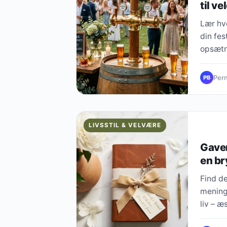
til v
Lær hvo
din fes
opsætni
Pern
PB
LIVSSTIL & VELVÆRE
Gaven
en br
Find de
mening
liv – æ