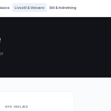
Basics
Livsstil & Velvære
Stil & Indretning
e
or
NYE INDLÆG