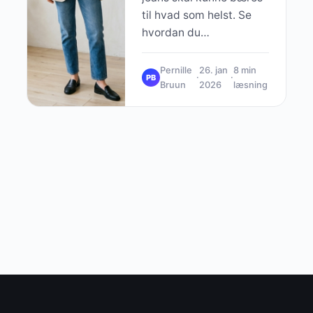
til hvad som helst. Se
hvordan du
transformerer klassikere
til forskellige looks fra
Pernille
26. jan
8 min
·
·
PB
morgen til aften.
Bruun
2026
læsning