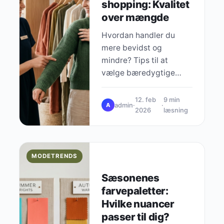
shopping: Kvalitet
over mængde
Hvordan handler du
mere bevidst og
mindre? Tips til at
vælge bæredygtige
brands, købe second-
hand og få mest ud af
12. feb
9 min
admin
·
·
A
hver køb.
2026
læsning
MODETRENDS
Sæsonenes
farvepaletter:
Hvilke nuancer
passer til dig?