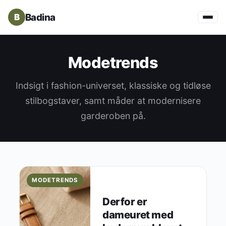
Badina
Modetrends
Indsigt i fashion-universet, klassiske og tidløse
stilbogstaver, samt måder at modernisere
garderoben på.
MODETRENDS
Derfor er
dameuret med