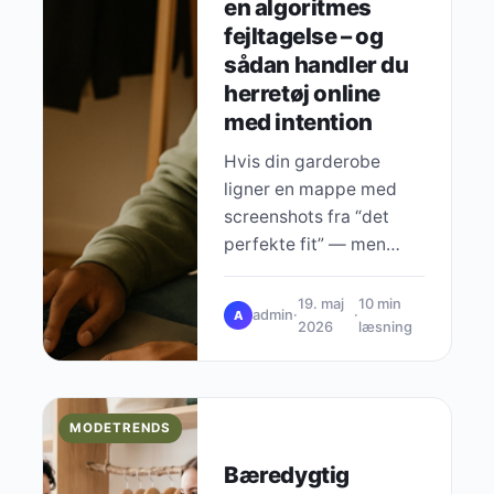
en algoritmes
fejltagelse – og
sådan handler du
herretøj online
med intention
Hvis din garderobe
ligner en mappe med
screenshots fra “det
perfekte fit” — men
intet spiller sammen i
virkeligheden — er det
19. maj
10 min
admin
·
·
A
ikke din…
2026
læsning
MODETRENDS
Bæredygtig