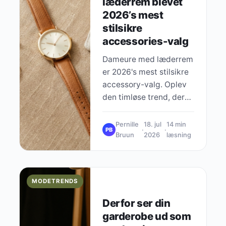
læderrem blevet
2026’s mest
stilsikre
accessories-valg
Dameure med læderrem
er 2026's mest stilsikre
accessory-valg. Oplev
den timløse trend, der
erstatter smartwatches
med klassisk elegance
Pernille
18. jul
14 min
·
·
PB
og æstetisk skønhed.
Bruun
2026
læsning
MODETRENDS
Derfor ser din
garderobe ud som