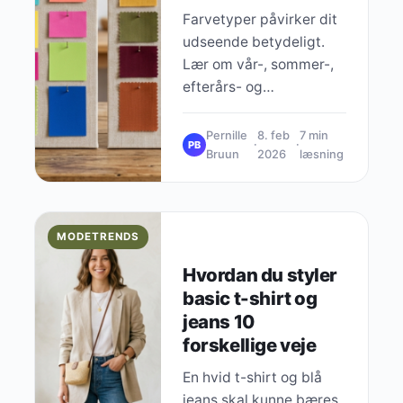
Farvetyper påvirker dit
udseende betydeligt.
Lær om vår-, sommer-,
efterårs- og
vinterpaletter, og find
frem til hvilke farver der
Pernille
8. feb
7 min
·
·
PB
får dig til at stråle.
Bruun
2026
læsning
MODETRENDS
Hvordan du styler
basic t-shirt og
jeans 10
forskellige veje
En hvid t-shirt og blå
jeans skal kunne bæres