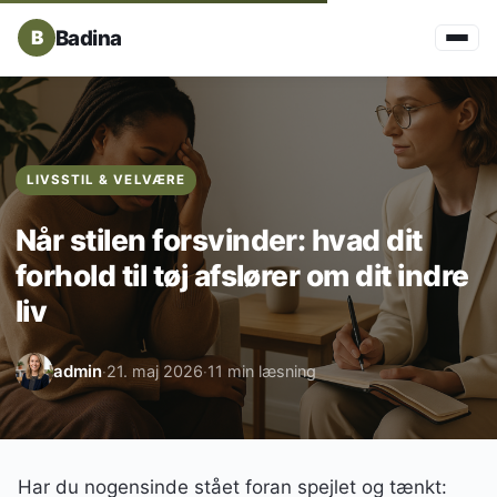
Badina
LIVSSTIL & VELVÆRE
Når stilen forsvinder: hvad dit
forhold til tøj afslører om dit indre
liv
admin
21. maj 2026
11 min læsning
·
·
Har du nogensinde stået foran spejlet og tænkt: